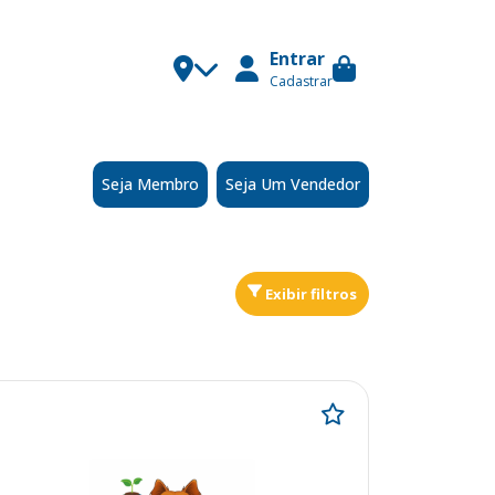
Entrar
Cadastrar
Seja Membro
Seja Um Vendedor
Exibir filtros
Ordenar
por