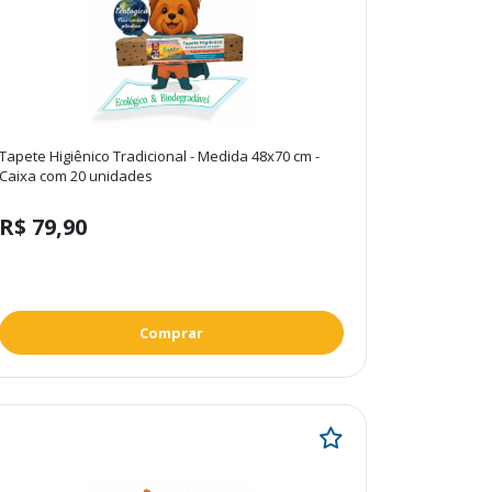
Animais
Cães
Gatos
Animais
Tapete Higiênico Tradicional - Medida 48x70 cm -
Exóticos
Caixa com 20 unidades
Aves
R$ 79,90
Peixes
Roedores
Répteis
Comprar
Portes
Pequeno
Grande
Médio