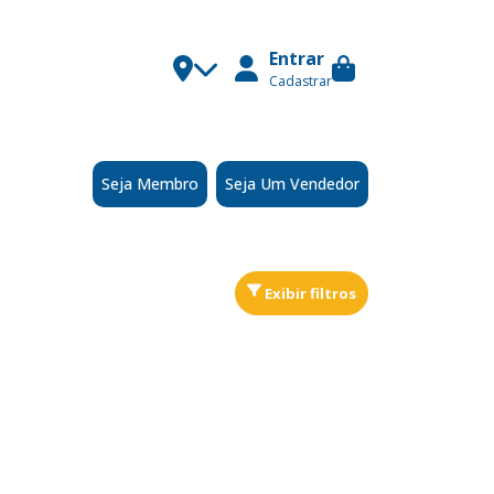
Entrar
Cadastrar
Seja Membro
Seja Um Vendedor
Exibir filtros
Ordenar
por